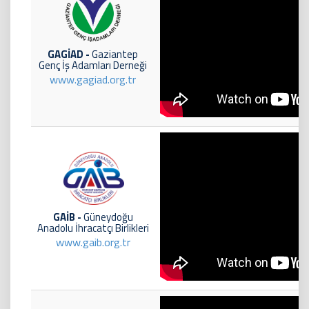
GAGİAD -
Gaziantep
Genç İş Adamları Derneği
www.gagiad.org.tr
GAİB -
Güneydoğu
Anadolu İhracatçı Birlikleri
www.gaib.org.tr