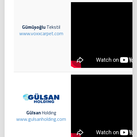
Gümüşoğlu
Tekstil
www.voxxcarpet.com
Gülsan
Holding
www.gulsanholding.com